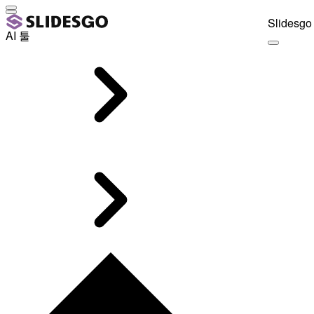
Slidesgo 
AI 툴