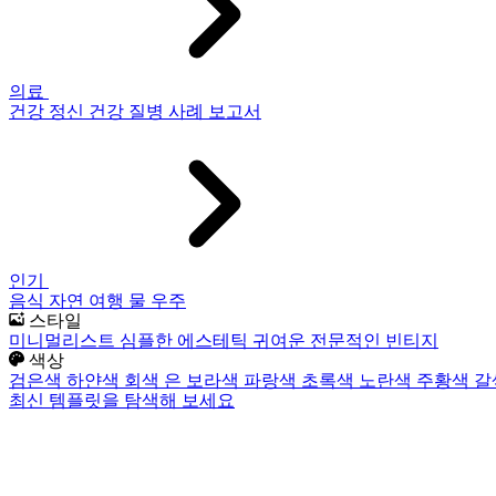
의료
건강
정신 건강
질병
사례 보고서
인기
음식
자연
여행
물
우주
스타일
미니멀리스트
심플한
에스테틱
귀여운
전문적인
빈티지
색상
검은색
하얀색
회색
은
보라색
파랑색
초록색
노란색
주황색
갈
최신 템플릿을 탐색해 보세요