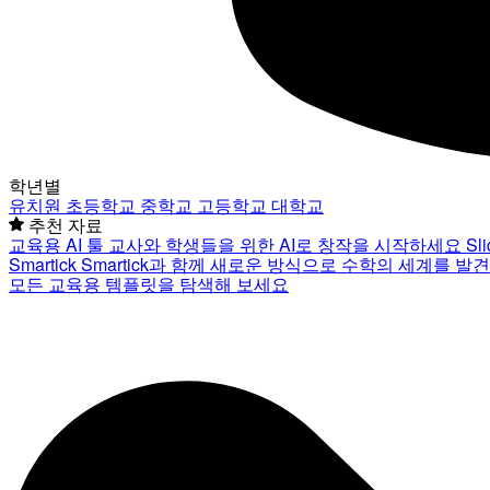
학년별
유치원
초등학교
중학교
고등학교
대학교
추천 자료
교육용 AI 툴
교사와 학생들을 위한 AI로 창작을 시작하세요
Sl
Smartick
Smartick과 함께 새로운 방식으로 수학의 세계를 발
모든 교육용 템플릿을 탐색해 보세요