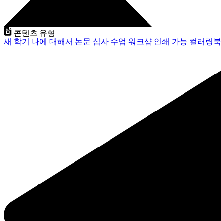
콘텐츠 유형
새 학기
나에 대해서
논문 심사
수업
워크샵
인쇄 가능
컬러링북