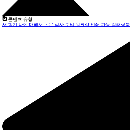
콘텐츠 유형
새 학기
나에 대해서
논문 심사
수업
워크샵
인쇄 가능
컬러링북