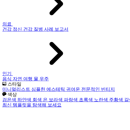
의료
건강
정신 건강
질병
사례 보고서
인기
음식
자연
여행
물
우주
스타일
미니멀리스트
심플한
에스테틱
귀여운
전문적인
빈티지
색상
검은색
하얀색
회색
은
보라색
파랑색
초록색
노란색
주황색
갈
최신 템플릿을 탐색해 보세요