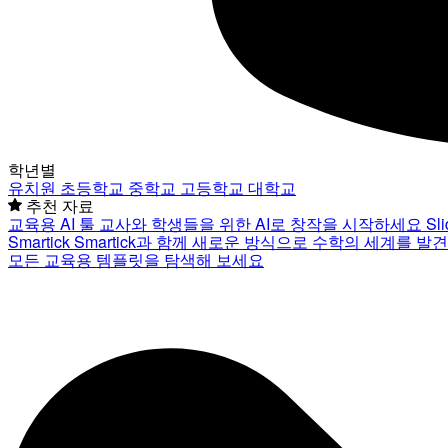
학년별
유치원
초등학교
중학교
고등학교
대학교
추천 자료
교육용 AI 툴
교사와 학생들을 위한 AI로 창작을 시작하세요
Sl
Smartick
Smartick과 함께 새로운 방식으로 수학의 세계를 발
모든 교육용 템플릿을 탐색해 보세요