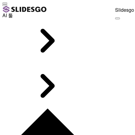
Slidesgo 
AI 툴