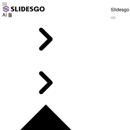
Slidesgo 
AI 툴