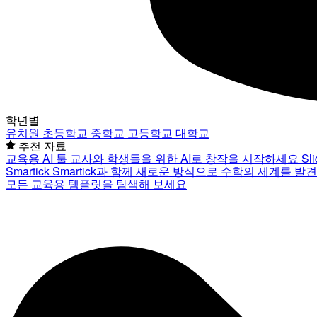
학년별
유치원
초등학교
중학교
고등학교
대학교
추천 자료
교육용 AI 툴
교사와 학생들을 위한 AI로 창작을 시작하세요
Sl
Smartick
Smartick과 함께 새로운 방식으로 수학의 세계를 발
모든 교육용 템플릿을 탐색해 보세요