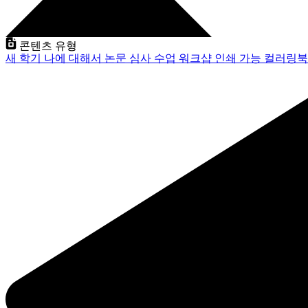
콘텐츠 유형
새 학기
나에 대해서
논문 심사
수업
워크샵
인쇄 가능
컬러링북