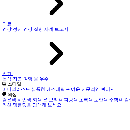
의료
건강
정신 건강
질병
사례 보고서
인기
음식
자연
여행
물
우주
스타일
미니멀리스트
심플한
에스테틱
귀여운
전문적인
빈티지
색상
검은색
하얀색
회색
은
보라색
파랑색
초록색
노란색
주황색
갈
최신 템플릿을 탐색해 보세요