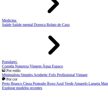
Medicina
Saúde
Saúde mental
Doença
Relato de Caso
Populares
Comida
Natureza
Viagem
Água
Espaço
Por estilo
Minimalista
Simples
Aesthetic
Fofo
Profissional
Vintage
Por cor
Preto
Branco
Cinza
Prateado
Roxo
Azul
Verde
Amarelo
Laranja
Mar
Explorar modelos recentes