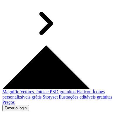
Magnific
Vetores, fotos e PSD gratuitos
Flaticon
Ícones
personalizáveis grátis
Storyset
Ilustrações editáveis gratuitas
Preços
Fazer o login