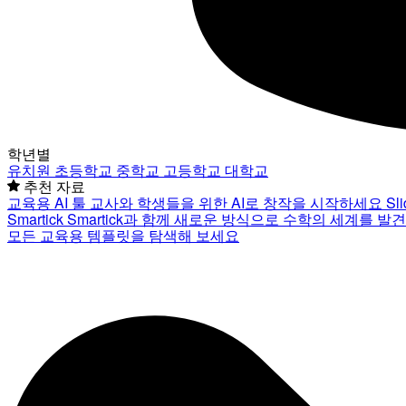
학년별
유치원
초등학교
중학교
고등학교
대학교
추천 자료
교육용 AI 툴
교사와 학생들을 위한 AI로 창작을 시작하세요
Sl
Smartick
Smartick과 함께 새로운 방식으로 수학의 세계를 발
모든 교육용 템플릿을 탐색해 보세요