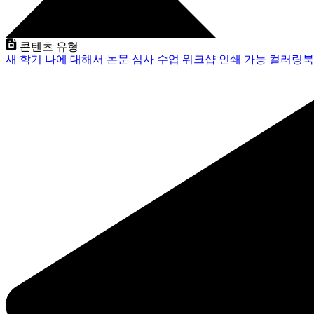
콘텐츠 유형
새 학기
나에 대해서
논문 심사
수업
워크샵
인쇄 가능
컬러링북