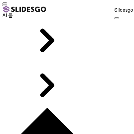
Slidesgo 
AI 툴