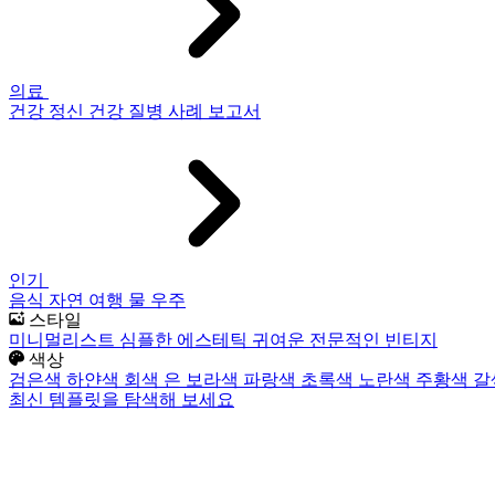
의료
건강
정신 건강
질병
사례 보고서
인기
음식
자연
여행
물
우주
스타일
미니멀리스트
심플한
에스테틱
귀여운
전문적인
빈티지
색상
검은색
하얀색
회색
은
보라색
파랑색
초록색
노란색
주황색
갈
최신 템플릿을 탐색해 보세요