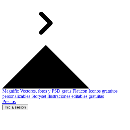
Magnific
Vectores, fotos y PSD gratis
Flaticon
Iconos gratuitos
personalizables
Storyset
Ilustraciones editables gratuitas
Precios
Inicia sesión