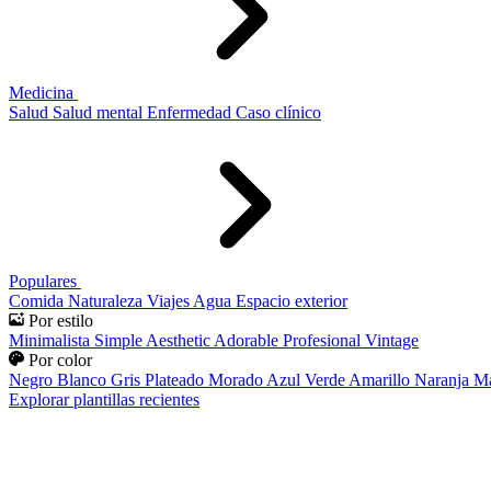
Medicina
Salud
Salud mental
Enfermedad
Caso clínico
Populares
Comida
Naturaleza
Viajes
Agua
Espacio exterior
Por estilo
Minimalista
Simple
Aesthetic
Adorable
Profesional
Vintage
Por color
Negro
Blanco
Gris
Plateado
Morado
Azul
Verde
Amarillo
Naranja
Ma
Explorar plantillas recientes