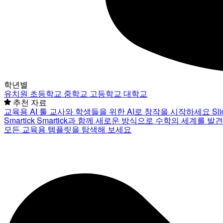
학년별
유치원
초등학교
중학교
고등학교
대학교
추천 자료
교육용 AI 툴
교사와 학생들을 위한 AI로 창작을 시작하세요
Sl
Smartick
Smartick과 함께 새로운 방식으로 수학의 세계를 발
모든 교육용 템플릿을 탐색해 보세요