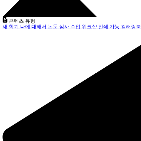
콘텐츠 유형
새 학기
나에 대해서
논문 심사
수업
워크샵
인쇄 가능
컬러링북