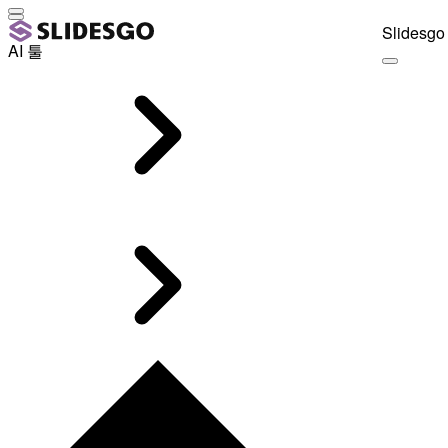
Slidesgo 
AI 툴