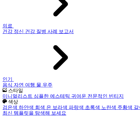
의료
건강
정신 건강
질병
사례 보고서
인기
음식
자연
여행
물
우주
스타일
미니멀리스트
심플한
에스테틱
귀여운
전문적인
빈티지
색상
검은색
하얀색
회색
은
보라색
파랑색
초록색
노란색
주황색
갈
최신 템플릿을 탐색해 보세요