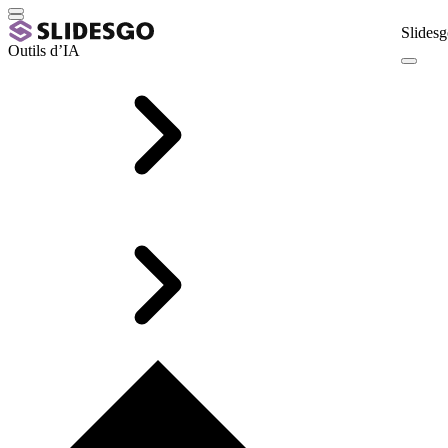
Slidesg
Outils d’IA