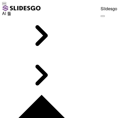
Slidesgo 
AI 툴