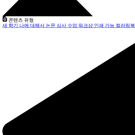
콘텐츠 유형
새 학기
나에 대해서
논문 심사
수업
워크샵
인쇄 가능
컬러링북