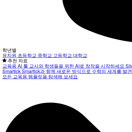
학년별
유치원
초등학교
중학교
고등학교
대학교
추천 자료
교육용 AI 툴
교사와 학생들을 위한 AI로 창작을 시작하세요
Sl
Smartick
Smartick과 함께 새로운 방식으로 수학의 세계를 발
모든 교육용 템플릿을 탐색해 보세요