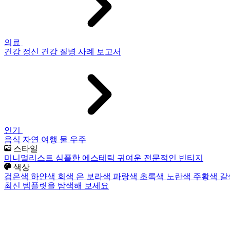
의료
건강
정신 건강
질병
사례 보고서
인기
음식
자연
여행
물
우주
스타일
미니멀리스트
심플한
에스테틱
귀여운
전문적인
빈티지
색상
검은색
하얀색
회색
은
보라색
파랑색
초록색
노란색
주황색
갈
최신 템플릿을 탐색해 보세요