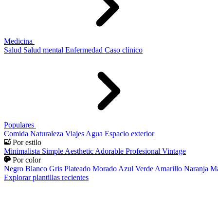
Medicina
Salud
Salud mental
Enfermedad
Caso clínico
Populares
Comida
Naturaleza
Viajes
Agua
Espacio exterior
Por estilo
Minimalista
Simple
Aesthetic
Adorable
Profesional
Vintage
Por color
Negro
Blanco
Gris
Plateado
Morado
Azul
Verde
Amarillo
Naranja
Ma
Explorar plantillas recientes