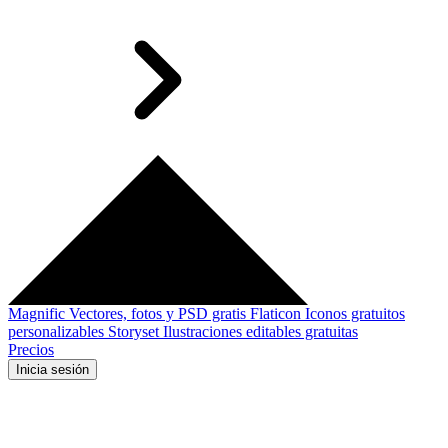
Magnific
Vectores, fotos y PSD gratis
Flaticon
Iconos gratuitos
personalizables
Storyset
Ilustraciones editables gratuitas
Precios
Inicia sesión