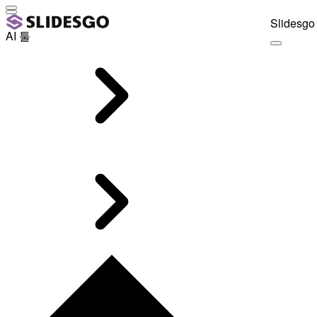
Slidesgo 
AI 툴