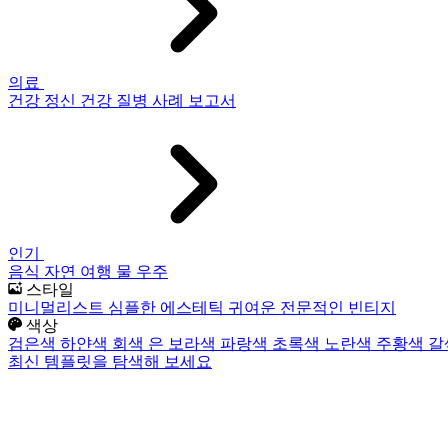
의료
건강
정신 건강
질병
사례 보고서
인기
음식
자연
여행
물
우주
스타일
미니멀리스트
심플한
에스테틱
귀여운
전문적인
빈티지
색상
검은색
하얀색
회색
은
보라색
파랑색
초록색
노란색
주황색
갈
최신 템플릿을 탐색해 보세요