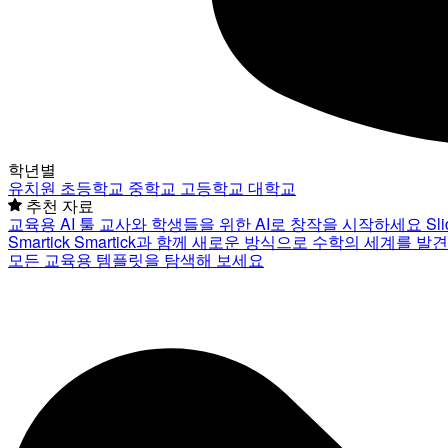
학년별
유치원
초등학교
중학교
고등학교
대학교
추천 자료
교육용 AI 툴
교사와 학생들을 위한 AI로 창작을 시작하세요
Sl
Smartick
Smartick과 함께 새로운 방식으로 수학의 세계를 발
모든 교육용 템플릿을 탐색해 보세요