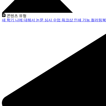
콘텐츠 유형
새 학기
나에 대해서
논문 심사
수업
워크샵
인쇄 가능
컬러링북