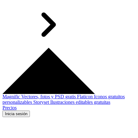
Magnific
Vectores, fotos y PSD gratis
Flaticon
Iconos gratuitos
personalizables
Storyset
Ilustraciones editables gratuitas
Precios
Inicia sesión