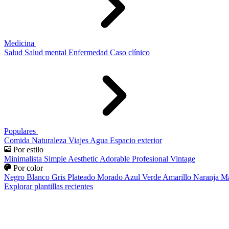
Medicina
Salud
Salud mental
Enfermedad
Caso clínico
Populares
Comida
Naturaleza
Viajes
Agua
Espacio exterior
Por estilo
Minimalista
Simple
Aesthetic
Adorable
Profesional
Vintage
Por color
Negro
Blanco
Gris
Plateado
Morado
Azul
Verde
Amarillo
Naranja
Ma
Explorar plantillas recientes