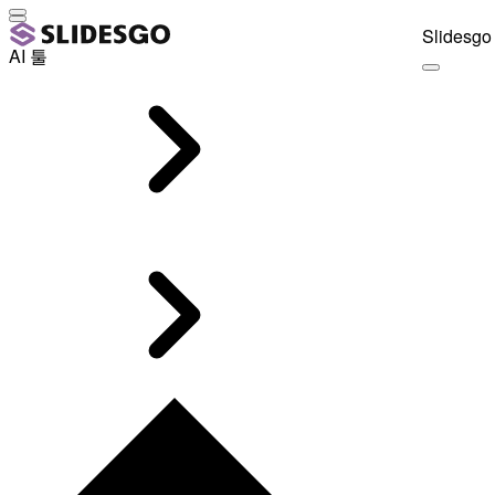
Slidesgo 
AI 툴