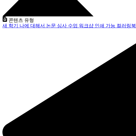
콘텐츠 유형
새 학기
나에 대해서
논문 심사
수업
워크샵
인쇄 가능
컬러링북