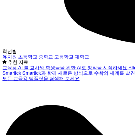
학년별
유치원
초등학교
중학교
고등학교
대학교
추천 자료
교육용 AI 툴
교사와 학생들을 위한 AI로 창작을 시작하세요
Sl
Smartick
Smartick과 함께 새로운 방식으로 수학의 세계를 발
모든 교육용 템플릿을 탐색해 보세요