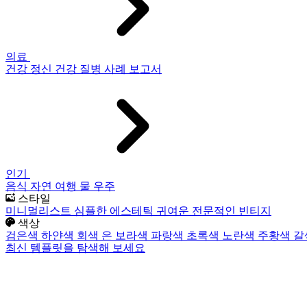
의료
건강
정신 건강
질병
사례 보고서
인기
음식
자연
여행
물
우주
스타일
미니멀리스트
심플한
에스테틱
귀여운
전문적인
빈티지
색상
검은색
하얀색
회색
은
보라색
파랑색
초록색
노란색
주황색
갈
최신 템플릿을 탐색해 보세요