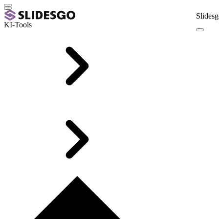
Slidesg
KI-Tools