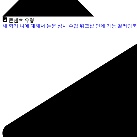
콘텐츠 유형
새 학기
나에 대해서
논문 심사
수업
워크샵
인쇄 가능
컬러링북