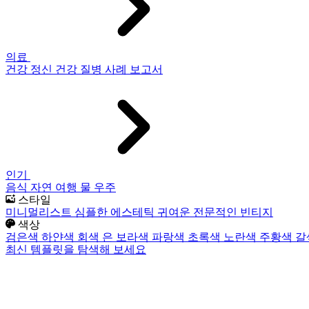
의료
건강
정신 건강
질병
사례 보고서
인기
음식
자연
여행
물
우주
스타일
미니멀리스트
심플한
에스테틱
귀여운
전문적인
빈티지
색상
검은색
하얀색
회색
은
보라색
파랑색
초록색
노란색
주황색
갈
최신 템플릿을 탐색해 보세요