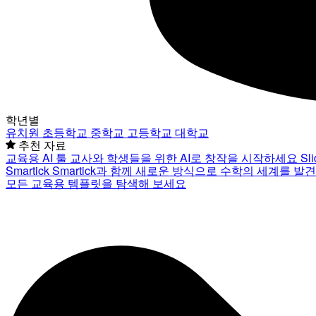
학년별
유치원
초등학교
중학교
고등학교
대학교
추천 자료
교육용 AI 툴
교사와 학생들을 위한 AI로 창작을 시작하세요
Sl
Smartick
Smartick과 함께 새로운 방식으로 수학의 세계를 발
모든 교육용 템플릿을 탐색해 보세요