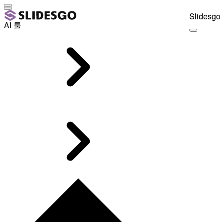
Slidesgo 
AI 툴