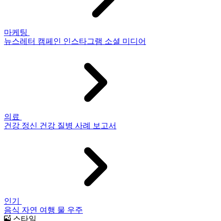
마케팅
뉴스레터
캠페인
인스타그램
소셜 미디어
의료
건강
정신 건강
질병
사례 보고서
인기
음식
자연
여행
물
우주
스타일