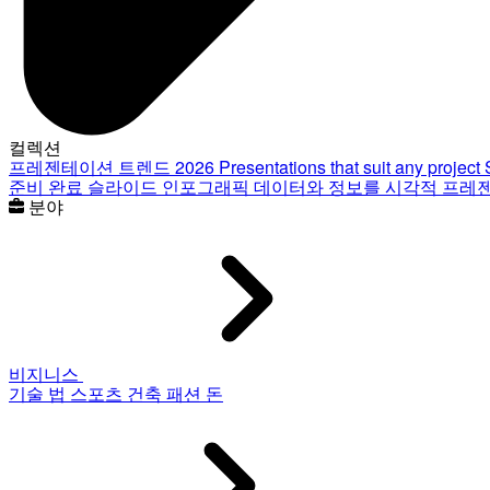
컬렉션
프레젠테이션 트렌드 2026
Presentations that suit any project
준비 완료 슬라이드
인포그래픽
데이터와 정보를 시각적 프레
분야
비지니스
기술
법
스포츠
건축
패션
돈