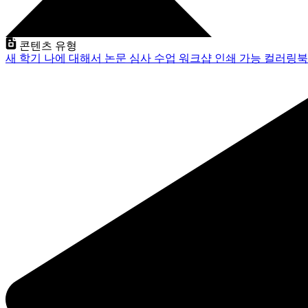
콘텐츠 유형
새 학기
나에 대해서
논문 심사
수업
워크샵
인쇄 가능
컬러링북