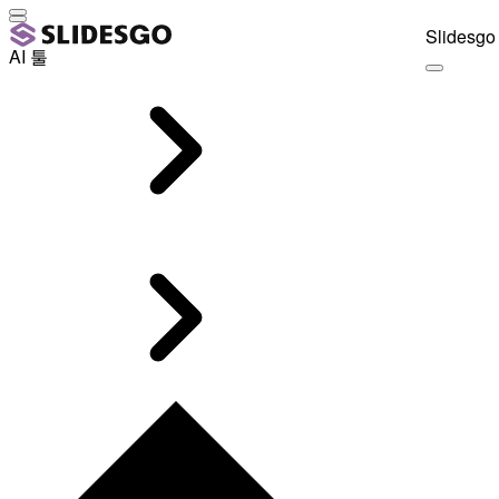
Slidesgo 
AI 툴