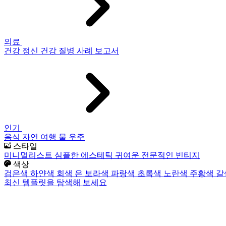
의료
건강
정신 건강
질병
사례 보고서
인기
음식
자연
여행
물
우주
스타일
미니멀리스트
심플한
에스테틱
귀여운
전문적인
빈티지
색상
검은색
하얀색
회색
은
보라색
파랑색
초록색
노란색
주황색
갈
최신 템플릿을 탐색해 보세요