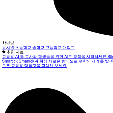
학년별
유치원
초등학교
중학교
고등학교
대학교
추천 자료
교육용 AI 툴
교사와 학생들을 위한 AI로 창작을 시작하세요
Sl
Smartick
Smartick과 함께 새로운 방식으로 수학의 세계를 발
모든 교육용 템플릿을 탐색해 보세요