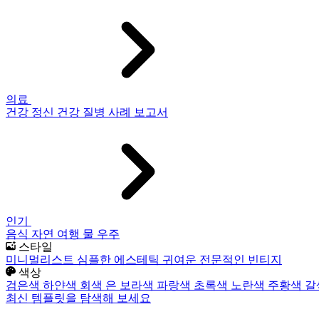
의료
건강
정신 건강
질병
사례 보고서
인기
음식
자연
여행
물
우주
스타일
미니멀리스트
심플한
에스테틱
귀여운
전문적인
빈티지
색상
검은색
하얀색
회색
은
보라색
파랑색
초록색
노란색
주황색
갈
최신 템플릿을 탐색해 보세요