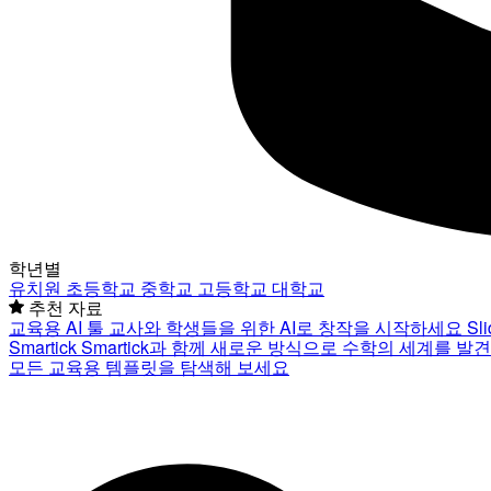
학년별
유치원
초등학교
중학교
고등학교
대학교
추천 자료
교육용 AI 툴
교사와 학생들을 위한 AI로 창작을 시작하세요
Sl
Smartick
Smartick과 함께 새로운 방식으로 수학의 세계를 발
모든 교육용 템플릿을 탐색해 보세요