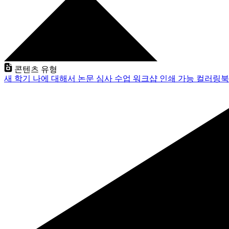
콘텐츠 유형
새 학기
나에 대해서
논문 심사
수업
워크샵
인쇄 가능
컬러링북