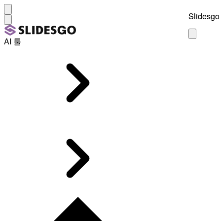
Slidesgo 
AI 툴