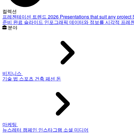
컬렉션
프레젠테이션 트렌드 2026
Presentations that suit any project
준비 완료 슬라이드
인포그래픽
데이터와 정보를 시각적 프레
분야
비지니스
기술
법
스포츠
건축
패션
돈
마케팅
뉴스레터
캠페인
인스타그램
소셜 미디어