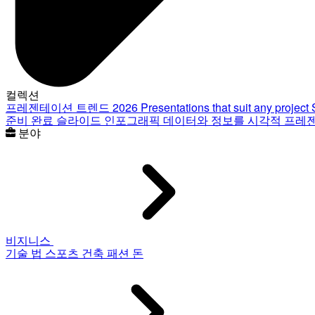
컬렉션
프레젠테이션 트렌드 2026
Presentations that suit any project
준비 완료 슬라이드
인포그래픽
데이터와 정보를 시각적 프레
분야
비지니스
기술
법
스포츠
건축
패션
돈