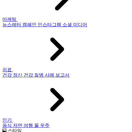
마케팅
뉴스레터
캠페인
인스타그램
소셜 미디어
의료
건강
정신 건강
질병
사례 보고서
인기
음식
자연
여행
물
우주
스타일