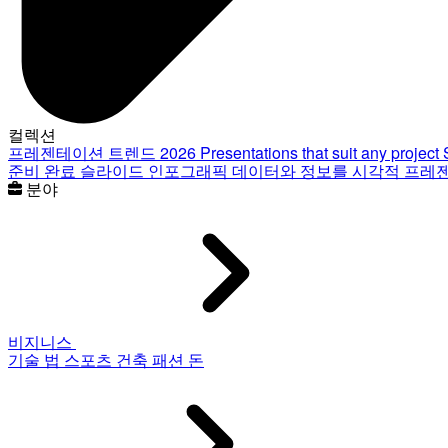
컬렉션
프레젠테이션 트렌드 2026
Presentations that suit any project
준비 완료 슬라이드
인포그래픽
데이터와 정보를 시각적 프레
분야
비지니스
기술
법
스포츠
건축
패션
돈