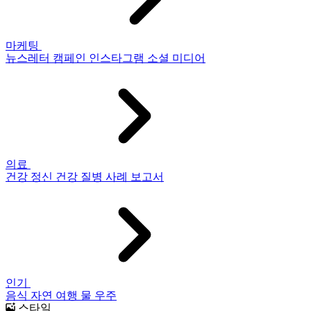
마케팅
뉴스레터
캠페인
인스타그램
소셜 미디어
의료
건강
정신 건강
질병
사례 보고서
인기
음식
자연
여행
물
우주
스타일