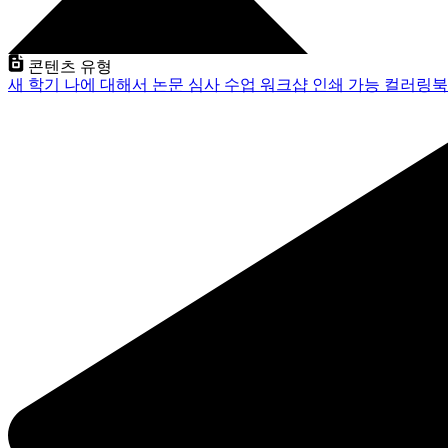
콘텐츠 유형
새 학기
나에 대해서
논문 심사
수업
워크샵
인쇄 가능
컬러링북