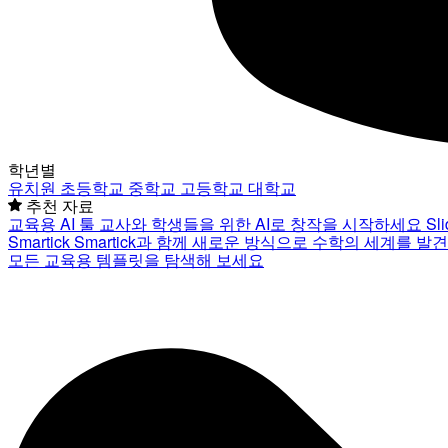
학년별
유치원
초등학교
중학교
고등학교
대학교
추천 자료
교육용 AI 툴
교사와 학생들을 위한 AI로 창작을 시작하세요
Sl
Smartick
Smartick과 함께 새로운 방식으로 수학의 세계를 발
모든 교육용 템플릿을 탐색해 보세요