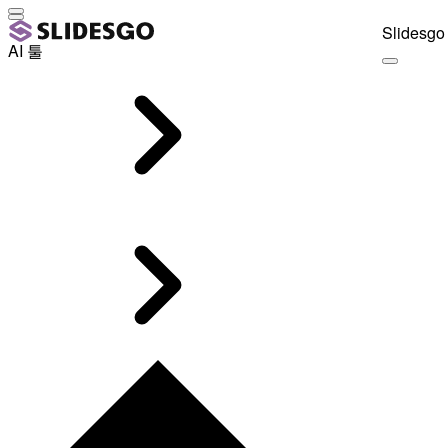
Slidesgo 
AI 툴