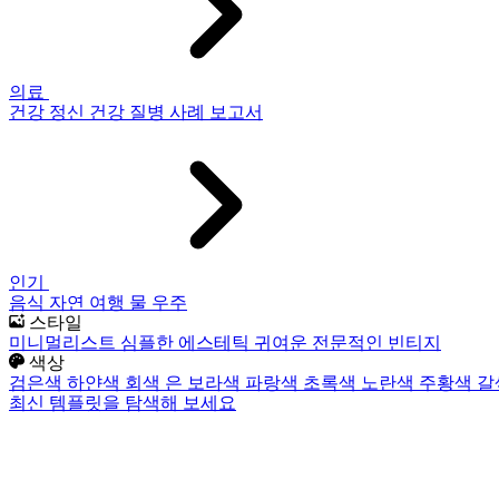
의료
건강
정신 건강
질병
사례 보고서
인기
음식
자연
여행
물
우주
스타일
미니멀리스트
심플한
에스테틱
귀여운
전문적인
빈티지
색상
검은색
하얀색
회색
은
보라색
파랑색
초록색
노란색
주황색
갈
최신 템플릿을 탐색해 보세요