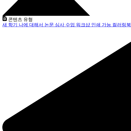
콘텐츠 유형
새 학기
나에 대해서
논문 심사
수업
워크샵
인쇄 가능
컬러링북