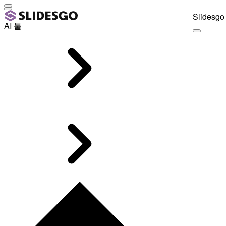
Slidesgo 
AI 툴