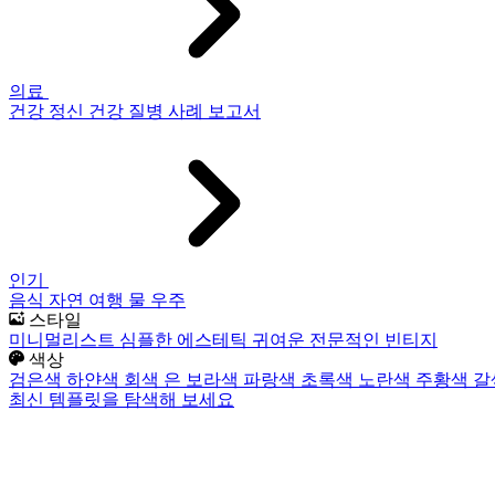
의료
건강
정신 건강
질병
사례 보고서
인기
음식
자연
여행
물
우주
스타일
미니멀리스트
심플한
에스테틱
귀여운
전문적인
빈티지
색상
검은색
하얀색
회색
은
보라색
파랑색
초록색
노란색
주황색
갈
최신 템플릿을 탐색해 보세요