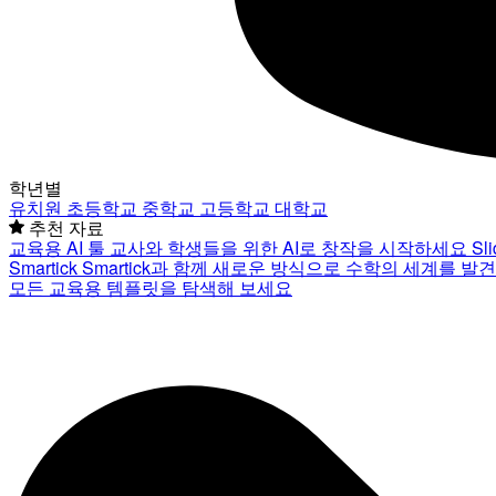
학년별
유치원
초등학교
중학교
고등학교
대학교
추천 자료
교육용 AI 툴
교사와 학생들을 위한 AI로 창작을 시작하세요
Sl
Smartick
Smartick과 함께 새로운 방식으로 수학의 세계를 발
모든 교육용 템플릿을 탐색해 보세요