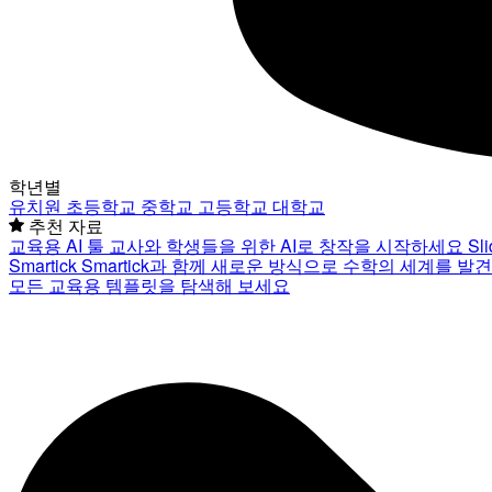
학년별
유치원
초등학교
중학교
고등학교
대학교
추천 자료
교육용 AI 툴
교사와 학생들을 위한 AI로 창작을 시작하세요
Sl
Smartick
Smartick과 함께 새로운 방식으로 수학의 세계를 발
모든 교육용 템플릿을 탐색해 보세요