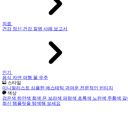
의료
건강
정신 건강
질병
사례 보고서
인기
음식
자연
여행
물
우주
스타일
미니멀리스트
심플한
에스테틱
귀여운
전문적인
빈티지
색상
검은색
하얀색
회색
은
보라색
파랑색
초록색
노란색
주황색
갈
최신 템플릿을 탐색해 보세요