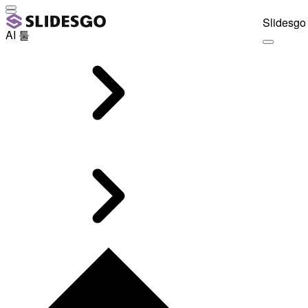
Slidesgo 
AI 툴