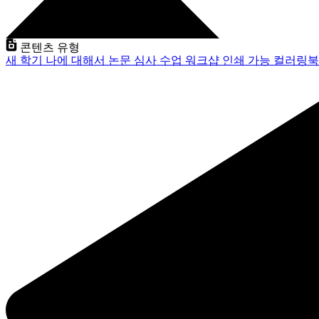
콘텐츠 유형
새 학기
나에 대해서
논문 심사
수업
워크샵
인쇄 가능
컬러링북