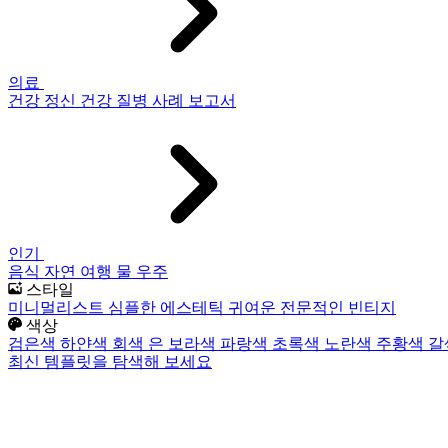
의료
건강
정신 건강
질병
사례 보고서
인기
음식
자연
여행
물
우주
스타일
미니멀리스트
심플한
에스테틱
귀여운
전문적인
빈티지
색상
검은색
하얀색
회색
은
보라색
파랑색
초록색
노란색
주황색
갈
최신 템플릿을 탐색해 보세요