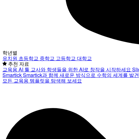
학년별
유치원
초등학교
중학교
고등학교
대학교
추천 자료
교육용 AI 툴
교사와 학생들을 위한 AI로 창작을 시작하세요
Sl
Smartick
Smartick과 함께 새로운 방식으로 수학의 세계를 발
모든 교육용 템플릿을 탐색해 보세요