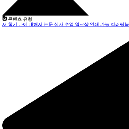
콘텐츠 유형
새 학기
나에 대해서
논문 심사
수업
워크샵
인쇄 가능
컬러링북