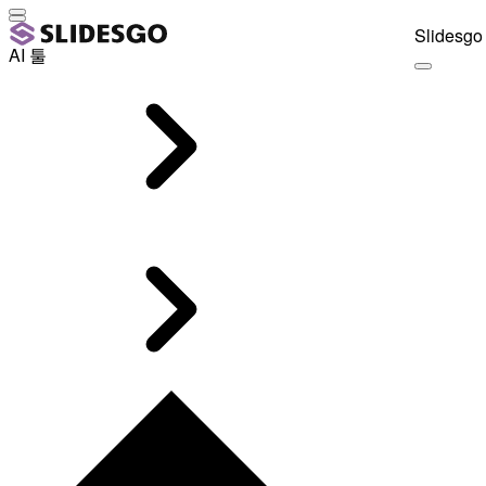
Slidesgo 
AI 툴