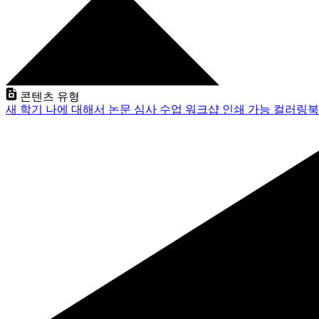
콘텐츠 유형
새 학기
나에 대해서
논문 심사
수업
워크샵
인쇄 가능
컬러링북