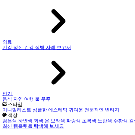
의료
건강
정신 건강
질병
사례 보고서
인기
음식
자연
여행
물
우주
스타일
미니멀리스트
심플한
에스테틱
귀여운
전문적인
빈티지
색상
검은색
하얀색
회색
은
보라색
파랑색
초록색
노란색
주황색
갈
최신 템플릿을 탐색해 보세요