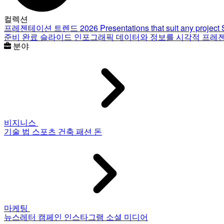
컬렉션
프레젠테이션 트렌드 2026
Presentations that suit any project
준비 완료 슬라이드
인포그래픽
데이터와 정보를 시각적 프레
분야
비지니스
기술
법
스포츠
건축
패션
돈
마케팅
뉴스레터
캠페인
인스타그램
소셜 미디어