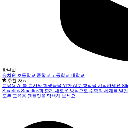
학년별
유치원
초등학교
중학교
고등학교
대학교
추천 자료
교육용 AI 툴
교사와 학생들을 위한 AI로 창작을 시작하세요
Sl
Smartick
Smartick과 함께 새로운 방식으로 수학의 세계를 발
모든 교육용 템플릿을 탐색해 보세요