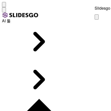
Slidesgo 
AI 툴