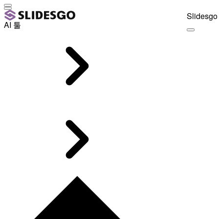
Slidesgo 
AI 툴