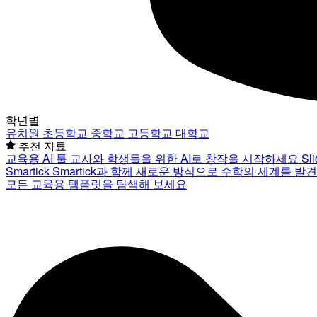
학년별
유치원
초등학교
중학교
고등학교
대학교
추천 자료
교육용 AI 툴
교사와 학생들을 위한 AI로 창작을 시작하세요
Sl
Smartick
Smartick과 함께 새로운 방식으로 수학의 세계를 발
모든 교육용 템플릿을 탐색해 보세요