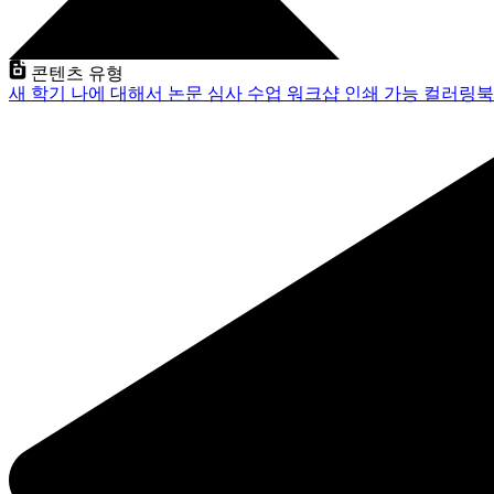
콘텐츠 유형
새 학기
나에 대해서
논문 심사
수업
워크샵
인쇄 가능
컬러링북