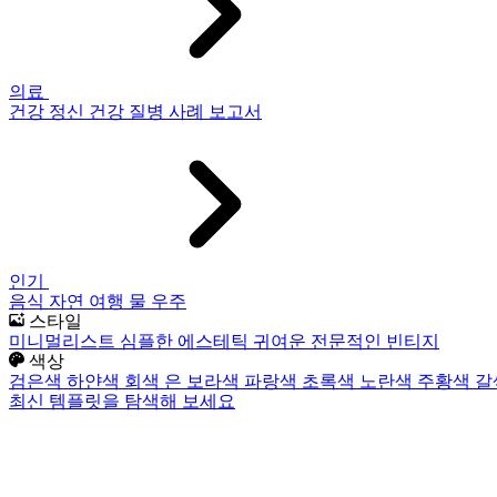
의료
건강
정신 건강
질병
사례 보고서
인기
음식
자연
여행
물
우주
스타일
미니멀리스트
심플한
에스테틱
귀여운
전문적인
빈티지
색상
검은색
하얀색
회색
은
보라색
파랑색
초록색
노란색
주황색
갈
최신 템플릿을 탐색해 보세요