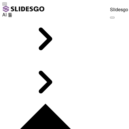
Slidesgo 
AI 툴