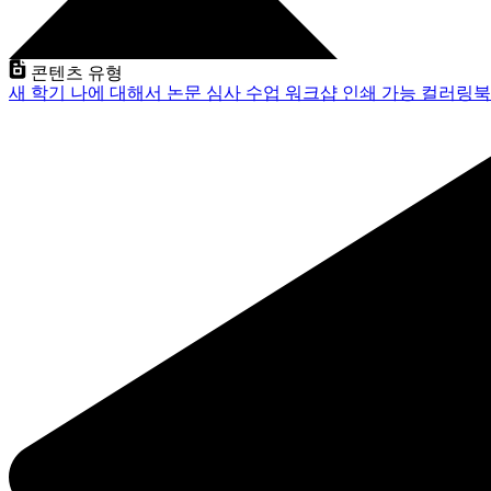
콘텐츠 유형
새 학기
나에 대해서
논문 심사
수업
워크샵
인쇄 가능
컬러링북