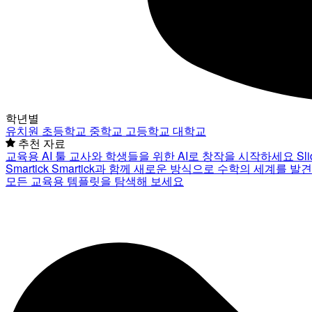
학년별
유치원
초등학교
중학교
고등학교
대학교
추천 자료
교육용 AI 툴
교사와 학생들을 위한 AI로 창작을 시작하세요
Sl
Smartick
Smartick과 함께 새로운 방식으로 수학의 세계를 발
모든 교육용 템플릿을 탐색해 보세요