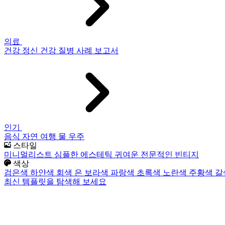
의료
건강
정신 건강
질병
사례 보고서
인기
음식
자연
여행
물
우주
스타일
미니멀리스트
심플한
에스테틱
귀여운
전문적인
빈티지
색상
검은색
하얀색
회색
은
보라색
파랑색
초록색
노란색
주황색
갈
최신 템플릿을 탐색해 보세요