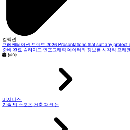
컬렉션
프레젠테이션 트렌드 2026
Presentations that suit any project
준비 완료 슬라이드
인포그래픽
데이터와 정보를 시각적 프레
분야
비지니스
기술
법
스포츠
건축
패션
돈