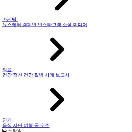
마케팅
뉴스레터
캠페인
인스타그램
소셜 미디어
의료
건강
정신 건강
질병
사례 보고서
인기
음식
자연
여행
물
우주
스타일