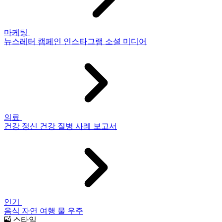
마케팅
뉴스레터
캠페인
인스타그램
소셜 미디어
의료
건강
정신 건강
질병
사례 보고서
인기
음식
자연
여행
물
우주
스타일