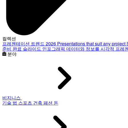
컬렉션
프레젠테이션 트렌드 2026
Presentations that suit any project
준비 완료 슬라이드
인포그래픽
데이터와 정보를 시각적 프레
분야
비지니스
기술
법
스포츠
건축
패션
돈