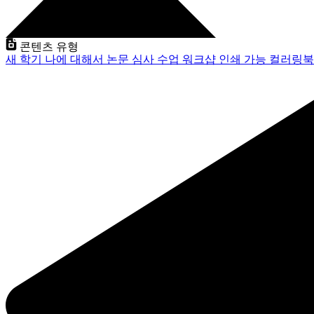
콘텐츠 유형
새 학기
나에 대해서
논문 심사
수업
워크샵
인쇄 가능
컬러링북