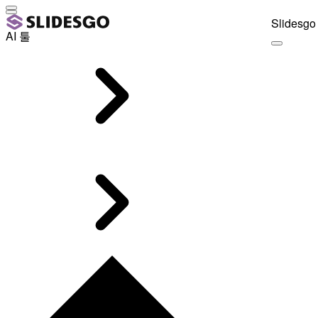
Slidesgo 
AI 툴