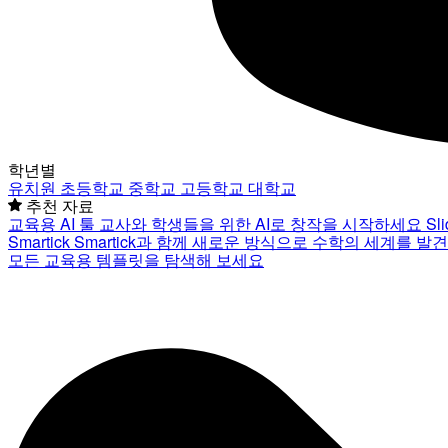
학년별
유치원
초등학교
중학교
고등학교
대학교
추천 자료
교육용 AI 툴
교사와 학생들을 위한 AI로 창작을 시작하세요
Sl
Smartick
Smartick과 함께 새로운 방식으로 수학의 세계를 발
모든 교육용 템플릿을 탐색해 보세요