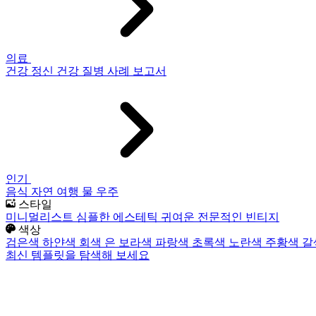
의료
건강
정신 건강
질병
사례 보고서
인기
음식
자연
여행
물
우주
스타일
미니멀리스트
심플한
에스테틱
귀여운
전문적인
빈티지
색상
검은색
하얀색
회색
은
보라색
파랑색
초록색
노란색
주황색
갈
최신 템플릿을 탐색해 보세요