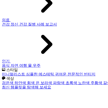
의료
건강
정신 건강
질병
사례 보고서
인기
음식
자연
여행
물
우주
스타일
미니멀리스트
심플한
에스테틱
귀여운
전문적인
빈티지
색상
검은색
하얀색
회색
은
보라색
파랑색
초록색
노란색
주황색
갈
최신 템플릿을 탐색해 보세요