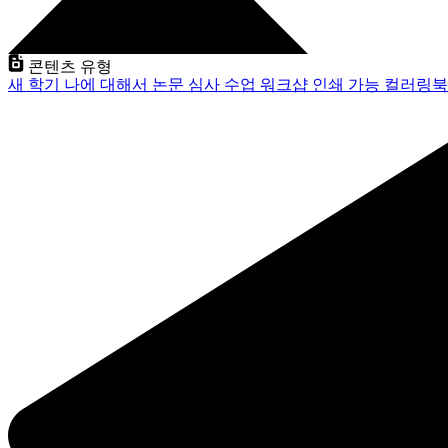
콘텐츠 유형
새 학기
나에 대해서
논문 심사
수업
워크샵
인쇄 가능
컬러링북