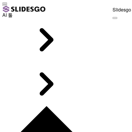
Slidesgo 
AI 툴