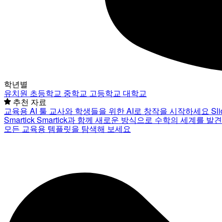
학년별
유치원
초등학교
중학교
고등학교
대학교
추천 자료
교육용 AI 툴
교사와 학생들을 위한 AI로 창작을 시작하세요
Sl
Smartick
Smartick과 함께 새로운 방식으로 수학의 세계를 발
모든 교육용 템플릿을 탐색해 보세요