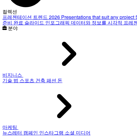
컬렉션
프레젠테이션 트렌드 2026
Presentations that suit any project
준비 완료 슬라이드
인포그래픽
데이터와 정보를 시각적 프레
분야
비지니스
기술
법
스포츠
건축
패션
돈
마케팅
뉴스레터
캠페인
인스타그램
소셜 미디어