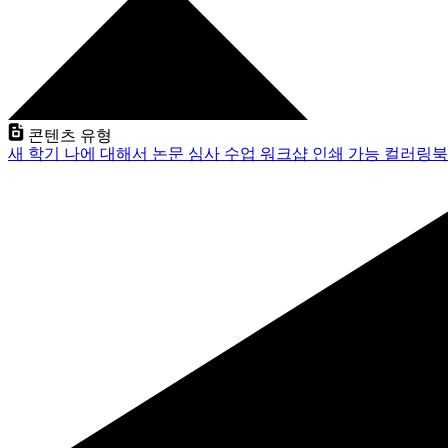
콘텐츠 유형
새 학기
나에 대해서
논문 심사
수업
워크샵
인쇄 가능
컬러링북