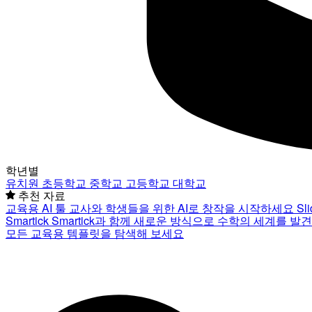
학년별
유치원
초등학교
중학교
고등학교
대학교
추천 자료
교육용 AI 툴
교사와 학생들을 위한 AI로 창작을 시작하세요
Sl
Smartick
Smartick과 함께 새로운 방식으로 수학의 세계를 발
모든 교육용 템플릿을 탐색해 보세요