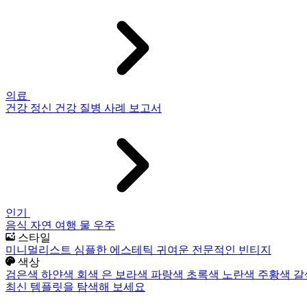
의료
건강
정신 건강
질병
사례 보고서
인기
음식
자연
여행
물
우주
스타일
미니멀리스트
심플한
에스테틱
귀여운
전문적인
빈티지
색상
검은색
하얀색
회색
은
보라색
파랑색
초록색
노란색
주황색
갈
최신 템플릿을 탐색해 보세요