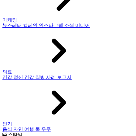
마케팅
뉴스레터
캠페인
인스타그램
소셜 미디어
의료
건강
정신 건강
질병
사례 보고서
인기
음식
자연
여행
물
우주
스타일