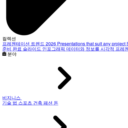
컬렉션
프레젠테이션 트렌드 2026
Presentations that suit any project
준비 완료 슬라이드
인포그래픽
데이터와 정보를 시각적 프레
분야
비지니스
기술
법
스포츠
건축
패션
돈