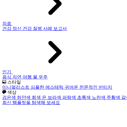
의료
건강
정신 건강
질병
사례 보고서
인기
음식
자연
여행
물
우주
스타일
미니멀리스트
심플한
에스테틱
귀여운
전문적인
빈티지
색상
검은색
하얀색
회색
은
보라색
파랑색
초록색
노란색
주황색
갈
최신 템플릿을 탐색해 보세요