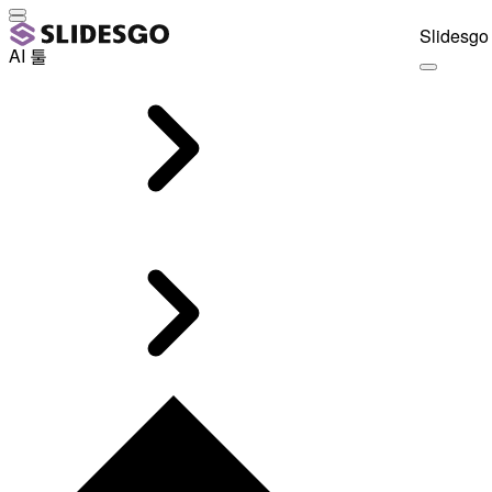
Slidesgo 
AI 툴