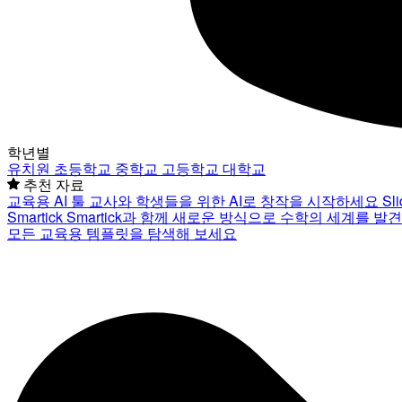
학년별
유치원
초등학교
중학교
고등학교
대학교
추천 자료
교육용 AI 툴
교사와 학생들을 위한 AI로 창작을 시작하세요
Sl
Smartick
Smartick과 함께 새로운 방식으로 수학의 세계를 발
모든 교육용 템플릿을 탐색해 보세요