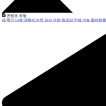
콘텐츠 유형
새 학기
나에 대해서
논문 심사
수업
워크샵
인쇄 가능
컬러링북