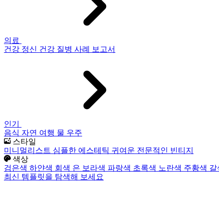
의료
건강
정신 건강
질병
사례 보고서
인기
음식
자연
여행
물
우주
스타일
미니멀리스트
심플한
에스테틱
귀여운
전문적인
빈티지
색상
검은색
하얀색
회색
은
보라색
파랑색
초록색
노란색
주황색
갈
최신 템플릿을 탐색해 보세요