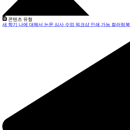
콘텐츠 유형
새 학기
나에 대해서
논문 심사
수업
워크샵
인쇄 가능
컬러링북