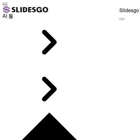
Slidesgo 
AI 툴