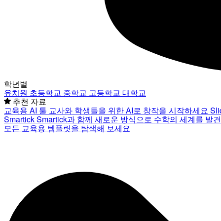
학년별
유치원
초등학교
중학교
고등학교
대학교
추천 자료
교육용 AI 툴
교사와 학생들을 위한 AI로 창작을 시작하세요
Sl
Smartick
Smartick과 함께 새로운 방식으로 수학의 세계를 발
모든 교육용 템플릿을 탐색해 보세요