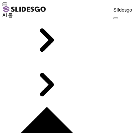
Slidesgo 
AI 툴