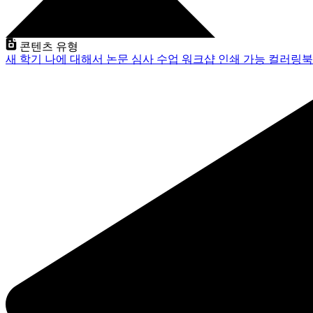
콘텐츠 유형
새 학기
나에 대해서
논문 심사
수업
워크샵
인쇄 가능
컬러링북