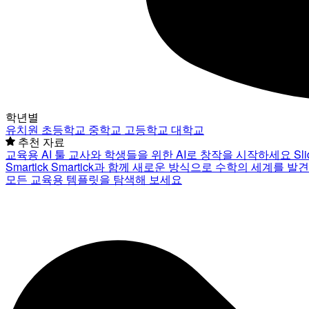
학년별
유치원
초등학교
중학교
고등학교
대학교
추천 자료
교육용 AI 툴
교사와 학생들을 위한 AI로 창작을 시작하세요
Sl
Smartick
Smartick과 함께 새로운 방식으로 수학의 세계를 발
모든 교육용 템플릿을 탐색해 보세요