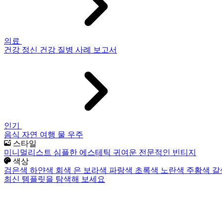
의료
건강
정신 건강
질병
사례 보고서
인기
음식
자연
여행
물
우주
스타일
미니멀리스트
심플한
에스테틱
귀여운
전문적인
빈티지
색상
검은색
하얀색
회색
은
보라색
파랑색
초록색
노란색
주황색
갈
최신 템플릿을 탐색해 보세요