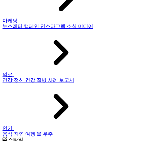
마케팅
뉴스레터
캠페인
인스타그램
소셜 미디어
의료
건강
정신 건강
질병
사례 보고서
인기
음식
자연
여행
물
우주
스타일