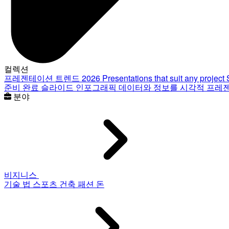
컬렉션
프레젠테이션 트렌드 2026
Presentations that suit any project
준비 완료 슬라이드
인포그래픽
데이터와 정보를 시각적 프레
분야
비지니스
기술
법
스포츠
건축
패션
돈