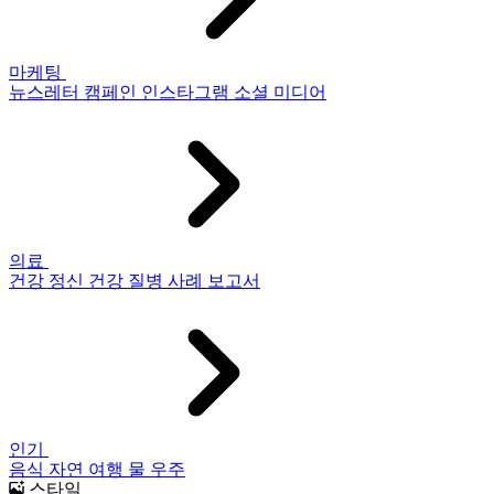
마케팅
뉴스레터
캠페인
인스타그램
소셜 미디어
의료
건강
정신 건강
질병
사례 보고서
인기
음식
자연
여행
물
우주
스타일