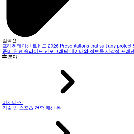
컬렉션
프레젠테이션 트렌드 2026
Presentations that suit any project
준비 완료 슬라이드
인포그래픽
데이터와 정보를 시각적 프레
분야
비지니스
기술
법
스포츠
건축
패션
돈