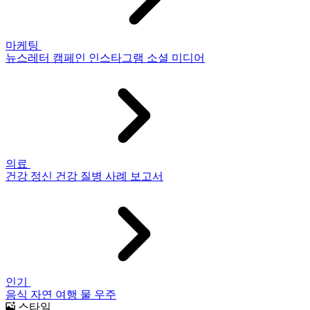
마케팅
뉴스레터
캠페인
인스타그램
소셜 미디어
의료
건강
정신 건강
질병
사례 보고서
인기
음식
자연
여행
물
우주
스타일