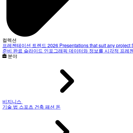
컬렉션
프레젠테이션 트렌드 2026
Presentations that suit any project
준비 완료 슬라이드
인포그래픽
데이터와 정보를 시각적 프레
분야
비지니스
기술
법
스포츠
건축
패션
돈