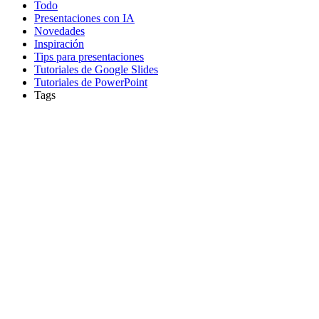
Todo
Presentaciones con IA
Novedades
Inspiración
Tips para presentaciones
Tutoriales de Google Slides
Tutoriales de PowerPoint
Tags