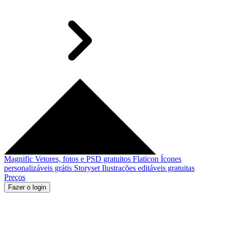
Magnific
Vetores, fotos e PSD gratuitos
Flaticon
Ícones
personalizáveis grátis
Storyset
Ilustrações editáveis gratuitas
Preços
Fazer o login