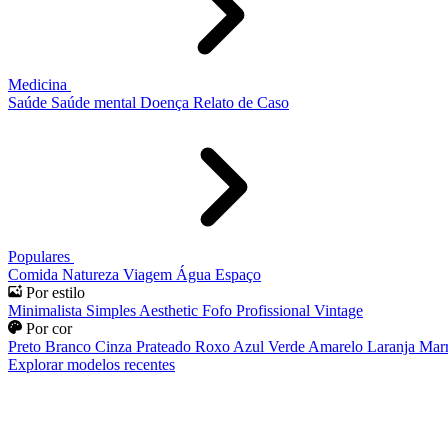
Medicina
Saúde
Saúde mental
Doença
Relato de Caso
Populares
Comida
Natureza
Viagem
Água
Espaço
Por estilo
Minimalista
Simples
Aesthetic
Fofo
Profissional
Vintage
Por cor
Preto
Branco
Cinza
Prateado
Roxo
Azul
Verde
Amarelo
Laranja
Mar
Explorar modelos recentes