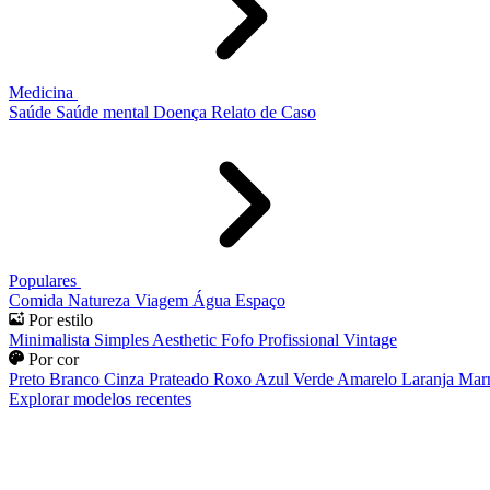
Medicina
Saúde
Saúde mental
Doença
Relato de Caso
Populares
Comida
Natureza
Viagem
Água
Espaço
Por estilo
Minimalista
Simples
Aesthetic
Fofo
Profissional
Vintage
Por cor
Preto
Branco
Cinza
Prateado
Roxo
Azul
Verde
Amarelo
Laranja
Mar
Explorar modelos recentes