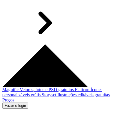
Magnific
Vetores, fotos e PSD gratuitos
Flaticon
Ícones
personalizáveis grátis
Storyset
Ilustrações editáveis gratuitas
Preços
Fazer o login