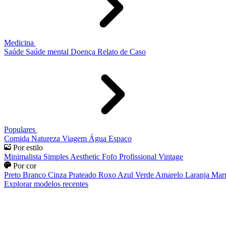
Medicina
Saúde
Saúde mental
Doença
Relato de Caso
Populares
Comida
Natureza
Viagem
Água
Espaço
Por estilo
Minimalista
Simples
Aesthetic
Fofo
Profissional
Vintage
Por cor
Preto
Branco
Cinza
Prateado
Roxo
Azul
Verde
Amarelo
Laranja
Mar
Explorar modelos recentes