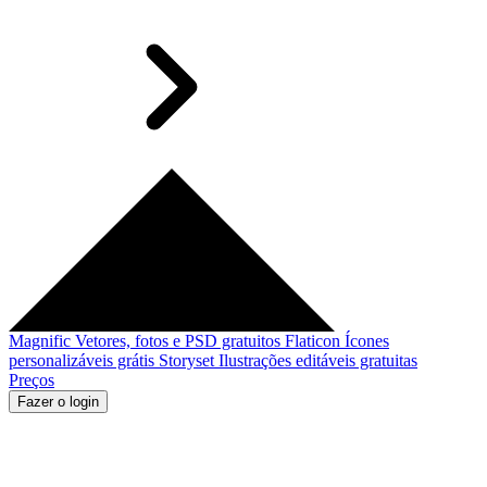
Magnific
Vetores, fotos e PSD gratuitos
Flaticon
Ícones
personalizáveis grátis
Storyset
Ilustrações editáveis gratuitas
Preços
Fazer o login