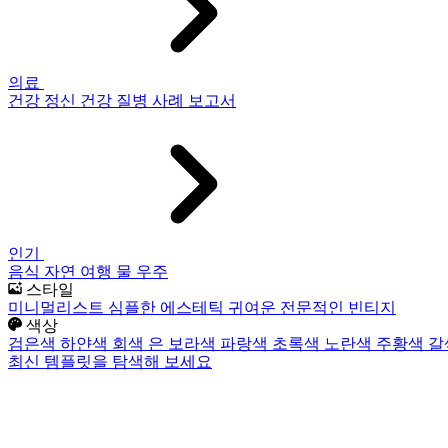
의료
건강
정신 건강
질병
사례 보고서
인기
음식
자연
여행
물
우주
스타일
미니멀리스트
심플한
에스테틱
귀여운
전문적인
빈티지
색상
검은색
하얀색
회색
은
보라색
파랑색
초록색
노란색
주황색
갈
최신 템플릿을 탐색해 보세요