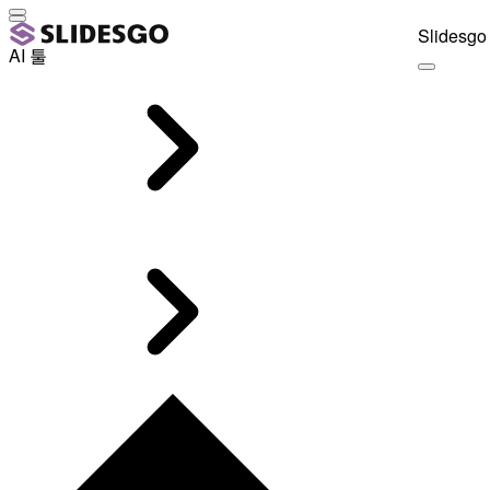
Slidesgo 
AI 툴