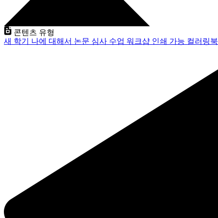
콘텐츠 유형
새 학기
나에 대해서
논문 심사
수업
워크샵
인쇄 가능
컬러링북