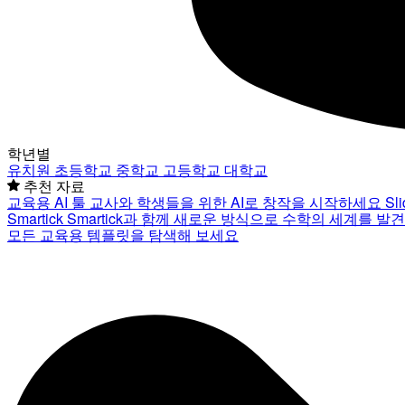
학년별
유치원
초등학교
중학교
고등학교
대학교
추천 자료
교육용 AI 툴
교사와 학생들을 위한 AI로 창작을 시작하세요
Sl
Smartick
Smartick과 함께 새로운 방식으로 수학의 세계를 발
모든 교육용 템플릿을 탐색해 보세요