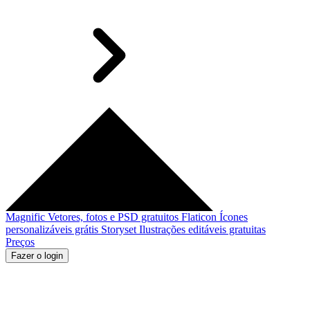
Magnific
Vetores, fotos e PSD gratuitos
Flaticon
Ícones
personalizáveis grátis
Storyset
Ilustrações editáveis gratuitas
Preços
Fazer o login