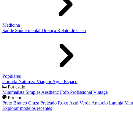
Medicina
Saúde
Saúde mental
Doença
Relato de Caso
Populares
Comida
Natureza
Viagem
Água
Espaço
Por estilo
Minimalista
Simples
Aesthetic
Fofo
Profissional
Vintage
Por cor
Preto
Branco
Cinza
Prateado
Roxo
Azul
Verde
Amarelo
Laranja
Mar
Explorar modelos recentes