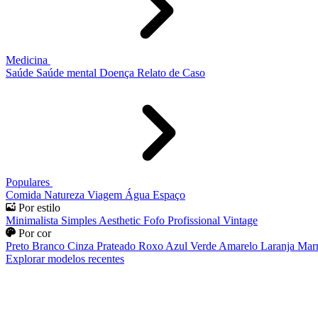
Medicina
Saúde
Saúde mental
Doença
Relato de Caso
Populares
Comida
Natureza
Viagem
Água
Espaço
Por estilo
Minimalista
Simples
Aesthetic
Fofo
Profissional
Vintage
Por cor
Preto
Branco
Cinza
Prateado
Roxo
Azul
Verde
Amarelo
Laranja
Mar
Explorar modelos recentes