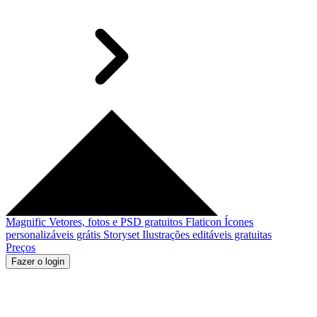
Magnific
Vetores, fotos e PSD gratuitos
Flaticon
Ícones
personalizáveis grátis
Storyset
Ilustrações editáveis gratuitas
Preços
Fazer o login