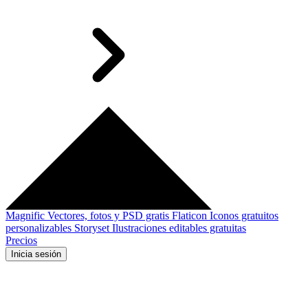
Magnific
Vectores, fotos y PSD gratis
Flaticon
Iconos gratuitos
personalizables
Storyset
Ilustraciones editables gratuitas
Precios
Inicia sesión