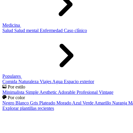
Medicina
Salud
Salud mental
Enfermedad
Caso clínico
Populares
Comida
Naturaleza
Viajes
Agua
Espacio exterior
Por estilo
Minimalista
Simple
Aesthetic
Adorable
Profesional
Vintage
Por color
Negro
Blanco
Gris
Plateado
Morado
Azul
Verde
Amarillo
Naranja
Ma
Explorar plantillas recientes