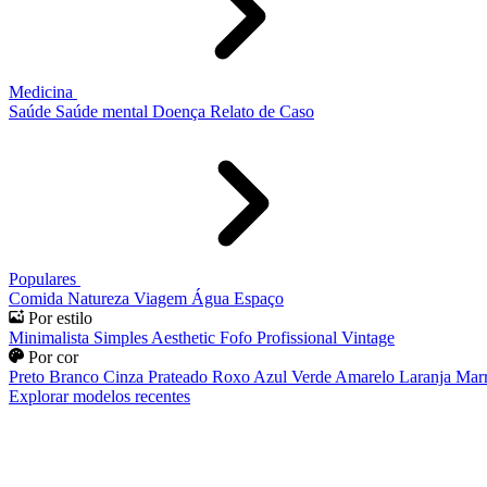
Medicina
Saúde
Saúde mental
Doença
Relato de Caso
Populares
Comida
Natureza
Viagem
Água
Espaço
Por estilo
Minimalista
Simples
Aesthetic
Fofo
Profissional
Vintage
Por cor
Preto
Branco
Cinza
Prateado
Roxo
Azul
Verde
Amarelo
Laranja
Mar
Explorar modelos recentes