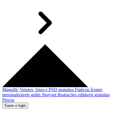
Magnific
Vetores, fotos e PSD gratuitos
Flaticon
Ícones
personalizáveis grátis
Storyset
Ilustrações editáveis gratuitas
Preços
Fazer o login