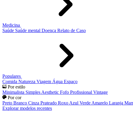
Medicina
Saúde
Saúde mental
Doença
Relato de Caso
Populares
Comida
Natureza
Viagem
Água
Espaço
Por estilo
Minimalista
Simples
Aesthetic
Fofo
Profissional
Vintage
Por cor
Preto
Branco
Cinza
Prateado
Roxo
Azul
Verde
Amarelo
Laranja
Mar
Explorar modelos recentes