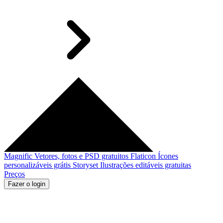
Magnific
Vetores, fotos e PSD gratuitos
Flaticon
Ícones
personalizáveis grátis
Storyset
Ilustrações editáveis gratuitas
Preços
Fazer o login