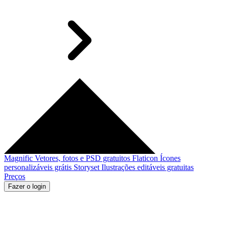
Magnific
Vetores, fotos e PSD gratuitos
Flaticon
Ícones
personalizáveis grátis
Storyset
Ilustrações editáveis gratuitas
Preços
Fazer o login